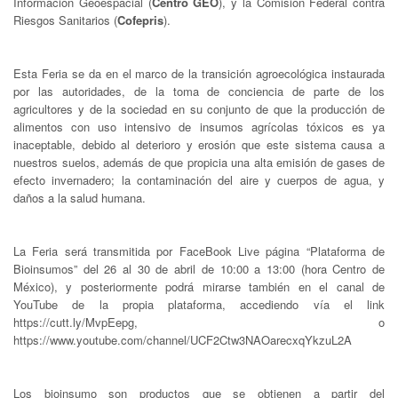
Información Geoespacial (
Centro GEO
), y la Comisión Federal contra
Riesgos Sanitarios (
Cofepris
).
Esta Feria se da en el marco de la transición agroecológica instaurada
por las autoridades, de la toma de conciencia de parte de los
agricultores y de la sociedad en su conjunto de que la producción de
alimentos con uso intensivo de insumos agrícolas tóxicos es ya
inaceptable, debido al deterioro y erosión que este sistema causa a
nuestros suelos, además de que propicia una alta emisión de gases de
efecto invernadero; la contaminación del aire y cuerpos de agua, y
daños a la salud humana.
La Feria será transmitida por FaceBook Live página “Plataforma de
Bioinsumos” del 26 al 30 de abril de 10:00 a 13:00 (hora Centro de
México), y posteriormente podrá mirarse también en el canal de
YouTube de la propia plataforma, accediendo vía el link
https://cutt.ly/MvpEepg, o
https://www.youtube.com/channel/UCF2Ctw3NAOarecxqYkzuL2A
Los bioinsumo son productos que se obtienen a partir del