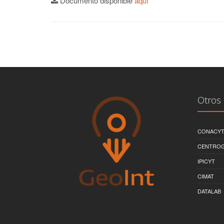
Documento disponible
aquí
Otros 
CONACY
CENTRO
IPICYT
CIMAT
DATALAB