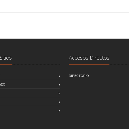
Sitios
Accesos Directos
T
DIRECTORIO
GEO